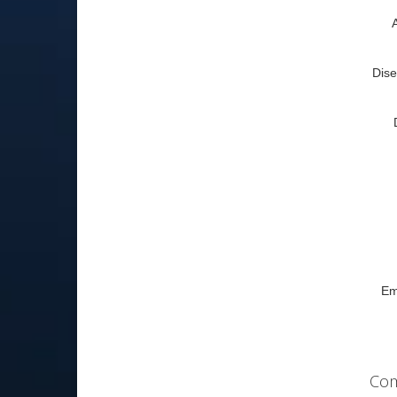
Dise
Em
Com