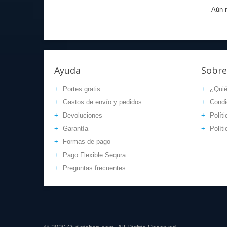
Aún n
Ayuda
Sobre
Portes gratis
¿Qui
Gastos de envío y pedidos
Condi
Devoluciones
Políti
Garantía
Polít
Formas de pago
Pago Flexible Sequra
Preguntas frecuentes