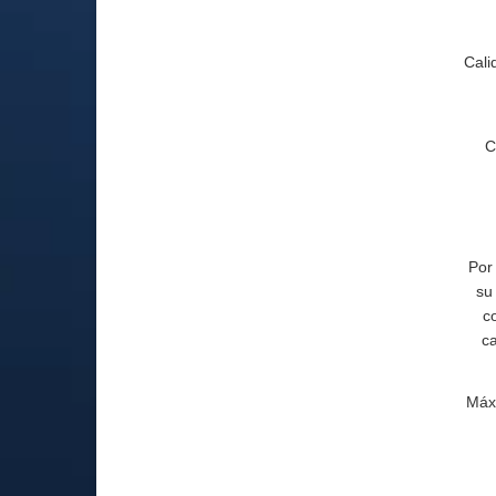
Cali
C
Por
su
c
ca
Máxi