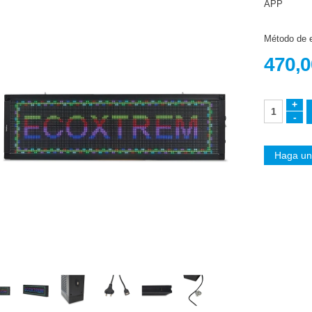
APP
Método de e
470,0
Haga un