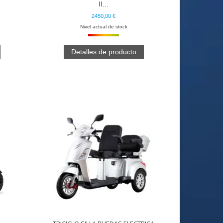
II...
2450,00 €
Nivel actual de stock
Detalles de producto