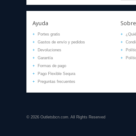
Ayuda
Sobre
Portes gratis
¿Qui
Gastos de envío y pedidos
Condi
Devoluciones
Políti
Garantía
Polít
Formas de pago
Pago Flexible Sequra
Preguntas frecuentes
© 2026 Outletsbcn.com. All Rights Reserved